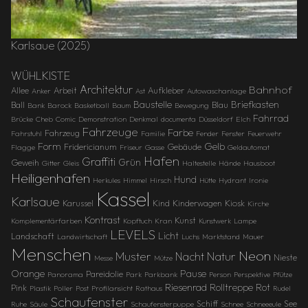
Karlsaue (2025)
WÜHLKISTE
Architektur
Bahnhof
Allee
Arbeit
Aufkleber
Anker
Ast
Autowaschanlage
Baustelle
Briefkasten
Ball
Blau
Bank
Barock
Basketball
Baum
Bewegung
Fahrrad
Brücke
Cheb
Comic
Demonstration
Denkmal
documenta
Düsseldorf
Elch
Fahrzeuge
Farbe
Fahrzeug
Fahrstuhl
Familie
Fender
Fenster
Feuerwehr
Gelb
Form
Fridericianum
Gebäude
Flagge
Friseur
Gasse
Geldautomat
Hafen
Graffiti
Grün
Geweih
Gitter
Gleis
Haltestelle
Hände
Hausboot
Heiligenhafen
Hund
Herkules
Himmel
Hirsch
Hütte
Hydrant
Ironie
Kassel
Karlsaue
Karussel
Kind
Kinderwagen
Kiosk
Kirche
Kontrast
Kunst
Komplementärfarben
Kopftuch
Kran
Kunstwerk
Lampe
LEVELS
Licht
Landschaft
Landwirtschaft
Luchs
Marktstand
Mauer
Menschen
Neon
Muster
Natur
Nacht
Nieste
Messe
Mütze
Orange
Pause
Pareidolie
Panorama
Park
Parkbank
Person
Perspektive
Pfütze
Riesenrad
Rolltreppe
Rot
Pink
Plastik
Poller
Post
Profilansicht
Rathaus
Rudel
Schaufenster
Schiff
See
Ruhe
Säule
Schaufensterpuppe
Schnee
Schneeeule