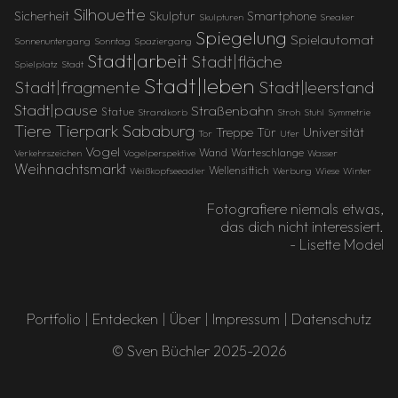
Silhouette
Sicherheit
Skulptur
Smartphone
Skulpturen
Sneaker
Spiegelung
Spielautomat
Sonnenuntergang
Sonntag
Spaziergang
Stadt|arbeit
Stadt|fläche
Spielplatz
Stadt
Stadt|leben
Stadt|fragmente
Stadt|leerstand
Stadt|pause
Straßenbahn
Statue
Strandkorb
Stroh
Stuhl
Symmetrie
Tierpark Sababurg
Tiere
Treppe
Universität
Tür
Tor
Ufer
Vogel
Wand
Warteschlange
Verkehrszeichen
Vogelperspektive
Wasser
Weihnachtsmarkt
Wellensittich
Weißkopfseeadler
Werbung
Wiese
Winter
Fotografiere niemals etwas,
das dich nicht interessiert.
- Lisette Model
Portfolio
|
Entdecken
|
Über
|
Impressum
|
Datenschutz
© Sven Büchler 2025-2026