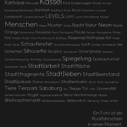
Kassel
Karlsaue
Karussel
Kind
Kinderwagen
Kiosk
Kirche
Kontrast
Kunst
Komplementärfarben
Kopftuch
Kran
Kunstwerk
Lampe
LEVELS
Licht
Landschaft
Landwirtschaft
Luchs
Marktstand
Mauer
Menschen
Neon
Muster
Natur
Nacht
Nieste
Messe
Mütze
Orange
Pause
Pareidolie
Panorama
Park
Parkbank
Person
Perspektive
Pfütze
Riesenrad
Rolltreppe
Rot
Pink
Plastik
Poller
Post
Profilansicht
Rathaus
Rudel
Schaufenster
Schiff
See
Ruhe
Säule
Schaufensterpuppe
Schnee
Schneeeule
Silhouette
Sicherheit
Skulptur
Smartphone
Skulpturen
Sneaker
Spiegelung
Spielautomat
Sonnenuntergang
Sonntag
Spaziergang
Stadt|arbeit
Stadt|fläche
Spielplatz
Stadt
Stadt|leben
Stadt|fragmente
Stadt|leerstand
Stadt|pause
Straßenbahn
Statue
Strandkorb
Stroh
Stuhl
Symmetrie
Tierpark Sababurg
Tiere
Treppe
Universität
Tür
Tor
Ufer
Vogel
Wand
Warteschlange
Verkehrszeichen
Vogelperspektive
Wasser
Weihnachtsmarkt
Wellensittich
Weißkopfseeadler
Werbung
Wiese
Winter
Ein Foto ist ein
Rückfahrschein
in einen Moment.