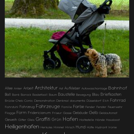
Architektur
Bahnhof
Allee
Arbeit
Aufkleber
Anker
Ast
Autowaschanlage
Baustelle
Briefkasten
Ball
Blau
Bank
Barock
Basketball
Baum
Bewegung
Fahrrad
Brücke
Cheb
Comic
Demonstration
Denkmal
documenta
Düsseldorf
Elch
Fahrzeuge
Farbe
Fahrzeug
Fahrstuhl
Familie
Fender
Fenster
Feuerwehr
Gelb
Form
Fridericianum
Gebäude
Flagge
Friseur
Gasse
Geldautomat
Hafen
Graffiti
Grün
Geweih
Gitter
Gleis
Haltestelle
Hände
Hausboot
Heiligenhafen
Hund
Herkules
Himmel
Hirsch
Hütte
Hydrant
Ironie