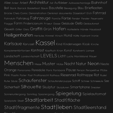
Architektur
Bahnhof
Allee
Arbeit
Aufkleber
Anker
Ast
Autowaschanlage
Baustelle
Briefkasten
Ball
Blau
Bank
Barock
Basketball
Baum
Bewegung
Fahrrad
Brücke
Cheb
Comic
Demonstration
Denkmal
documenta
Düsseldorf
Elch
Fahrzeuge
Farbe
Fahrzeug
Fahrstuhl
Familie
Fender
Fenster
Feuerwehr
Gelb
Form
Fridericianum
Gebäude
Flagge
Friseur
Gasse
Geldautomat
Hafen
Graffiti
Grün
Geweih
Gitter
Gleis
Haltestelle
Hände
Hausboot
Heiligenhafen
Hund
Herkules
Himmel
Hirsch
Hütte
Hydrant
Ironie
Kassel
Karlsaue
Karussel
Kind
Kinderwagen
Kiosk
Kirche
Kontrast
Kunst
Komplementärfarben
Kopftuch
Kran
Kunstwerk
Lampe
LEVELS
Licht
Landschaft
Landwirtschaft
Luchs
Marktstand
Mauer
Menschen
Neon
Muster
Natur
Nacht
Nieste
Messe
Mütze
Orange
Pause
Pareidolie
Panorama
Park
Parkbank
Person
Perspektive
Pfütze
Riesenrad
Rolltreppe
Rot
Pink
Plastik
Poller
Post
Profilansicht
Rathaus
Rudel
Schaufenster
Schiff
See
Ruhe
Säule
Schaufensterpuppe
Schnee
Schneeeule
Silhouette
Sicherheit
Skulptur
Smartphone
Skulpturen
Sneaker
Spiegelung
Spielautomat
Sonnenuntergang
Sonntag
Spaziergang
Stadt|arbeit
Stadt|fläche
Spielplatz
Stadt
Stadt|leben
Stadt|fragmente
Stadt|leerstand