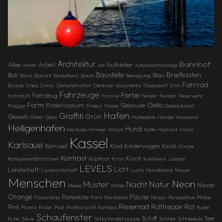
Architektur
Bahnhof
Allee
Arbeit
Aufkleber
Anker
Ast
Autowaschanlage
Baustelle
Briefkasten
Ball
Blau
Bank
Barock
Basketball
Baum
Bewegung
Fahrrad
Brücke
Cheb
Comic
Demonstration
Denkmal
documenta
Düsseldorf
Elch
Fahrzeuge
Farbe
Fahrzeug
Fahrstuhl
Familie
Fender
Fenster
Feuerwehr
Gelb
Form
Fridericianum
Gebäude
Flagge
Friseur
Gasse
Geldautomat
Hafen
Graffiti
Grün
Geweih
Gitter
Gleis
Haltestelle
Hände
Hausboot
Heiligenhafen
Hund
Herkules
Himmel
Hirsch
Hütte
Hydrant
Ironie
Kassel
Karlsaue
Karussel
Kind
Kinderwagen
Kiosk
Kirche
Kontrast
Kunst
Komplementärfarben
Kopftuch
Kran
Kunstwerk
Lampe
LEVELS
Licht
Landschaft
Landwirtschaft
Luchs
Marktstand
Mauer
Menschen
Neon
Muster
Natur
Nacht
Nieste
Messe
Mütze
Orange
Pause
Pareidolie
Panorama
Park
Parkbank
Person
Perspektive
Pfütze
Riesenrad
Rolltreppe
Rot
Pink
Plastik
Poller
Post
Profilansicht
Rathaus
Rudel
Schaufenster
Schiff
See
Ruhe
Säule
Schaufensterpuppe
Schnee
Schneeeule