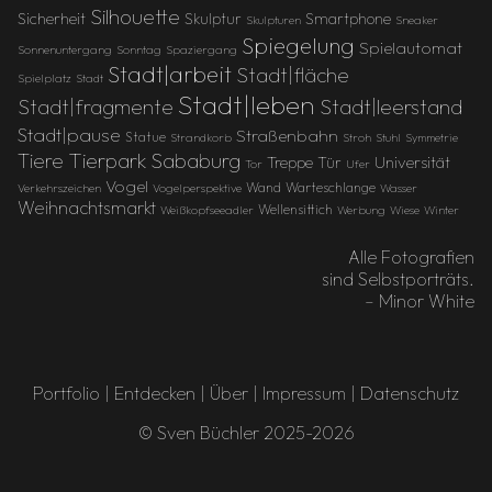
Silhouette
Sicherheit
Skulptur
Smartphone
Skulpturen
Sneaker
Spiegelung
Spielautomat
Sonnenuntergang
Sonntag
Spaziergang
Stadt|arbeit
Stadt|fläche
Spielplatz
Stadt
Stadt|leben
Stadt|fragmente
Stadt|leerstand
Stadt|pause
Straßenbahn
Statue
Strandkorb
Stroh
Stuhl
Symmetrie
Tierpark Sababurg
Tiere
Treppe
Universität
Tür
Tor
Ufer
Vogel
Wand
Warteschlange
Verkehrszeichen
Vogelperspektive
Wasser
Weihnachtsmarkt
Wellensittich
Weißkopfseeadler
Werbung
Wiese
Winter
Alle Fotografien
sind Selbstporträts.
– Minor White
Portfolio
|
Entdecken
|
Über
|
Impressum
|
Datenschutz
© Sven Büchler 2025-2026