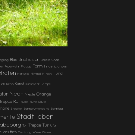
Briefkasten
Blau
egung
Brücke
Cheb
Form
Fridericianum
ter
Feuerwehr
Flagge
nhafen
Hund
Herkules
Himmel
Hirsch
Kunst
tuch
Kran
Kunstwerk
Lampe
Neon
atur
Orange
Nieste
ltreppe
Rot
Rudel
Ruhe
Säule
hone
Sneaker
Sonnenuntergang
Sonntag
Stadt|leben
gmente
Sababurg
Treppe
Tür
Tor
Ufer
llensittich
Werbung
Wiese
Winter