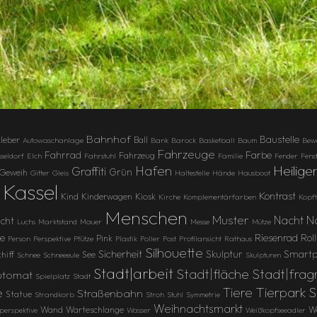
Bahnhof
Baustelle
leber
Ball
Autowaschanlage
Bank
Barock
Basketball
Baum
Bew
Fahrzeuge
Farbe
Fahrrad
Fahrzeug
seldorf
Elch
Fahrstuhl
Familie
Fender
Fens
Heilige
Hafen
Graffiti
Grün
Geweih
Gitter
Gleis
Haltestelle
Hände
Hausboot
Kassel
Kontrast
Kind
Kinderwagen
Kiosk
Kirche
Komplementärfarben
Kopf
Menschen
Muster
N
Nacht
icht
Luchs
Marktstand
Mauer
Messe
Mütze
Riesenrad
e
Rol
Pink
Person
Perspektive
Pfütze
Plastik
Poller
Post
Profilansicht
Rathaus
Silhouette
Sicherheit
Skulptur
Smartp
hiff
See
Schnee
Schneeeule
Skulpturen
Stadt|arbeit
Stadt|fläche
Stadt|fra
utomat
Spielplatz
Stadt
Tierpark 
e
Tiere
Straßenbahn
Statue
Strandkorb
Stroh
Stuhl
Symmetrie
Weihnachtsmarkt
Wand
Warteschlange
We
perspektive
Wasser
Weißkopfseeadler