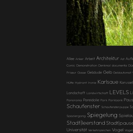
Architektur
Allee
Arbeit
Aufk
Anker
Ast
Comic
Demonstration
Denkmal
documenta
Düs
Gelb
Gebäude
Friseur
Gasse
Geldautomat
Karlsaue
Karussel
Hütte
Hydrant
Ironie
LEVELS
L
Landschaft
Landwirtschaft
Paus
Pareidolie
Panorama
Park
Parkbank
Schaufenster
Sc
Schaufensterpuppe
Spiegelung
Spiela
Spaziergang
Stadt|leerstand
Stadt|paus
Vogel
Universität
Verkehrszeichen
Vogel