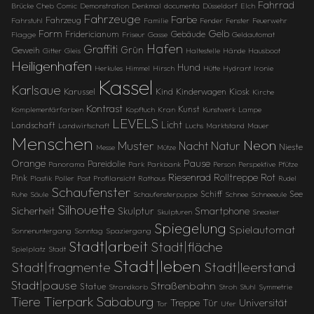
Fahrrad
Brücke
Cheb
Comic
Demonstration
Denkmal
documenta
Düsseldorf
Elch
Fahrzeuge
Farbe
Fahrzeug
Fahrstuhl
Familie
Fender
Fenster
Feuerwehr
Gelb
Form
Fridericianum
Gebäude
Flagge
Friseur
Gasse
Geldautomat
Hafen
Graffiti
Grün
Geweih
Gitter
Gleis
Haltestelle
Hände
Hausboot
Heiligenhafen
Hund
Herkules
Himmel
Hirsch
Hütte
Hydrant
Ironie
Kassel
Karlsaue
Karussel
Kind
Kinderwagen
Kiosk
Kirche
Kontrast
Kunst
Komplementärfarben
Kopftuch
Kran
Kunstwerk
Lampe
LEVELS
Licht
Landschaft
Landwirtschaft
Luchs
Marktstand
Mauer
Menschen
Neon
Muster
Natur
Nacht
Nieste
Messe
Mütze
Orange
Pause
Pareidolie
Panorama
Park
Parkbank
Person
Perspektive
Pfütze
Riesenrad
Rolltreppe
Rot
Pink
Plastik
Poller
Post
Profilansicht
Rathaus
Rudel
Schaufenster
Schiff
See
Ruhe
Säule
Schaufensterpuppe
Schnee
Schneeeule
Silhouette
Sicherheit
Skulptur
Smartphone
Skulpturen
Sneaker
Spiegelung
Spielautomat
Sonnenuntergang
Sonntag
Spaziergang
Stadt|arbeit
Stadt|fläche
Spielplatz
Stadt
Stadt|leben
Stadt|fragmente
Stadt|leerstand
Stadt|pause
Straßenbahn
Statue
Strandkorb
Stroh
Stuhl
Symmetrie
Tierpark Sababurg
Tiere
Treppe
Universität
Tür
Tor
Ufer