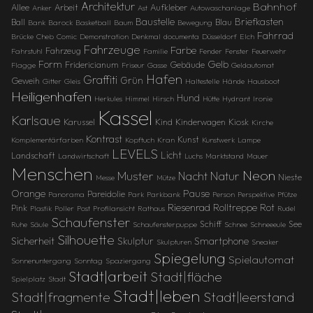
Architektur
Bahnhof
Allee
Arbeit
Aufkleber
Anker
Ast
Autowaschanlage
Baustelle
Briefkasten
Ball
Blau
Bank
Barock
Basketball
Baum
Bewegung
Fahrrad
Brücke
Cheb
Comic
Demonstration
Denkmal
documenta
Düsseldorf
Elch
Fahrzeuge
Farbe
Fahrzeug
Fahrstuhl
Familie
Fender
Fenster
Feuerwehr
Gelb
Form
Fridericianum
Gebäude
Flagge
Friseur
Gasse
Geldautomat
Hafen
Graffiti
Grün
Geweih
Gitter
Gleis
Haltestelle
Hände
Hausboot
Heiligenhafen
Hund
Herkules
Himmel
Hirsch
Hütte
Hydrant
Ironie
Kassel
Karlsaue
Karussel
Kind
Kinderwagen
Kiosk
Kirche
Kontrast
Kunst
Komplementärfarben
Kopftuch
Kran
Kunstwerk
Lampe
LEVELS
Licht
Landschaft
Landwirtschaft
Luchs
Marktstand
Mauer
Menschen
Neon
Muster
Natur
Nacht
Nieste
Messe
Mütze
Orange
Pause
Pareidolie
Panorama
Park
Parkbank
Person
Perspektive
Pfütze
Riesenrad
Rolltreppe
Rot
Pink
Plastik
Poller
Post
Profilansicht
Rathaus
Rudel
Schaufenster
Schiff
See
Ruhe
Säule
Schaufensterpuppe
Schnee
Schneeeule
Silhouette
Sicherheit
Skulptur
Smartphone
Skulpturen
Sneaker
Spiegelung
Spielautomat
Sonnenuntergang
Sonntag
Spaziergang
Stadt|arbeit
Stadt|fläche
Spielplatz
Stadt
Stadt|leben
Stadt|fragmente
Stadt|leerstand