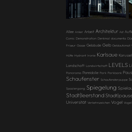
Architektur
Allee
Arbeit
Aufk
Anker
Ast
Comic
Demonstration
Denkmal
documenta
Düs
Gelb
Gebäude
Friseur
Gasse
Geldautomat
Karlsaue
Karussel
Hütte
Hydrant
Ironie
LEVELS
L
Landschaft
Landwirtschaft
Paus
Pareidolie
Panorama
Park
Parkbank
Schaufenster
Sc
Schaufensterpuppe
Spiegelung
Spiela
Spaziergang
Stadt|leerstand
Stadt|paus
Vogel
Universität
Verkehrszeichen
Vogel