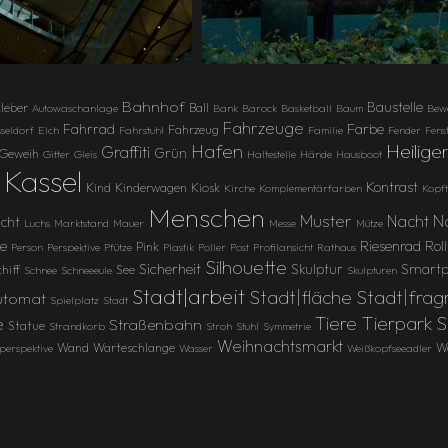
Bahnhof
Baustelle
leber
Ball
Autowaschanlage
Bank
Barock
Basketball
Baum
Bew
Fahrzeuge
Farbe
Fahrrad
Fahrzeug
seldorf
Elch
Fahrstuhl
Familie
Fender
Fens
Heilige
Hafen
Graffiti
Grün
Geweih
Gitter
Gleis
Haltestelle
Hände
Hausboot
Kassel
Kontrast
Kind
Kinderwagen
Kiosk
Kirche
Komplementärfarben
Kopf
Menschen
Muster
N
Nacht
icht
Luchs
Marktstand
Mauer
Messe
Mütze
Riesenrad
e
Rol
Pink
Person
Perspektive
Pfütze
Plastik
Poller
Post
Profilansicht
Rathaus
Silhouette
Sicherheit
Skulptur
Smartp
hiff
See
Schnee
Schneeeule
Skulpturen
Stadt|arbeit
Stadt|fläche
Stadt|fra
utomat
Spielplatz
Stadt
Tierpark 
e
Tiere
Straßenbahn
Statue
Strandkorb
Stroh
Stuhl
Symmetrie
Weihnachtsmarkt
Wand
Warteschlange
We
perspektive
Wasser
Weißkopfseeadler