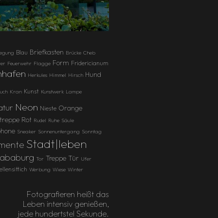
Briefkasten
Blau
egung
Brücke
Cheb
Form
Fridericianum
ter
Feuerwehr
Flagge
nhafen
Hund
Herkules
Himmel
Hirsch
Kunst
tuch
Kran
Kunstwerk
Lampe
Neon
atur
Orange
Nieste
ltreppe
Rot
Rudel
Ruhe
Säule
hone
Sneaker
Sonnenuntergang
Sonntag
Stadt|leben
gmente
Sababurg
Treppe
Tür
Tor
Ufer
llensittich
Werbung
Wiese
Winter
Fotografieren heißt das
Leben intensiv genießen,
jede hundertstel Sekunde.