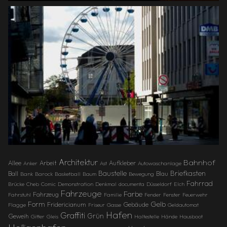
Architektur
Bahnhof
Allee
Arbeit
Aufkleber
Anker
Ast
Autowaschanlage
Baustelle
Briefkasten
Ball
Blau
Bank
Barock
Basketball
Baum
Bewegung
Fahrrad
Brücke
Cheb
Comic
Demonstration
Denkmal
documenta
Düsseldorf
Elch
Fahrzeuge
Farbe
Fahrzeug
Fahrstuhl
Familie
Fender
Fenster
Feuerwehr
Gelb
Form
Fridericianum
Gebäude
Flagge
Friseur
Gasse
Geldautomat
Hafen
Graffiti
Grün
Geweih
Gitter
Gleis
Haltestelle
Hände
Hausboot