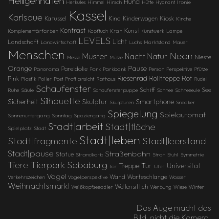
Heiligenhafen
Hund
Herkules
Himmel
Hirsch
Hütte
Hydrant
Ironie
Kassel
Karlsaue
Karussel
Kind
Kinderwagen
Kiosk
Kirche
Kontrast
Kunst
Komplementärfarben
Kopftuch
Kran
Kunstwerk
Lampe
LEVELS
Licht
Landschaft
Landwirtschaft
Luchs
Marktstand
Mauer
Menschen
Neon
Muster
Natur
Nacht
Nieste
Messe
Mütze
Orange
Pause
Pareidolie
Panorama
Park
Parkbank
Person
Perspektive
Pfütze
Riesenrad
Rolltreppe
Rot
Pink
Plastik
Poller
Post
Profilansicht
Rathaus
Rudel
Schaufenster
Schiff
See
Ruhe
Säule
Schaufensterpuppe
Schnee
Schneeeule
Silhouette
Sicherheit
Skulptur
Smartphone
Skulpturen
Sneaker
Spiegelung
Spielautomat
Sonnenuntergang
Sonntag
Spaziergang
Stadt|arbeit
Stadt|fläche
Spielplatz
Stadt
Stadt|leben
Stadt|fragmente
Stadt|leerstand
Stadt|pause
Straßenbahn
Statue
Strandkorb
Stroh
Stuhl
Symmetrie
Tierpark Sababurg
Tiere
Treppe
Universität
Tür
Tor
Ufer
Vogel
Wand
Warteschlange
Verkehrszeichen
Vogelperspektive
Wasser
Weihnachtsmarkt
Wellensittich
Weißkopfseeadler
Werbung
Wiese
Winter
Das Auge macht das
Bild, nicht die Kamera.